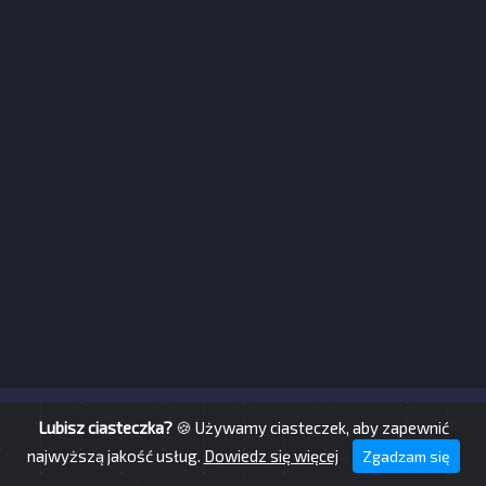
© TS-24.pro 2026
Lubisz ciasteczka?
🍪 Używamy ciasteczek, aby zapewnić
najwyższą jakość usług.
Dowiedz się więcej
Zgadzam się
v TS-24.pro — ©
Wruczek
&
toster.dev
2017 - 2026