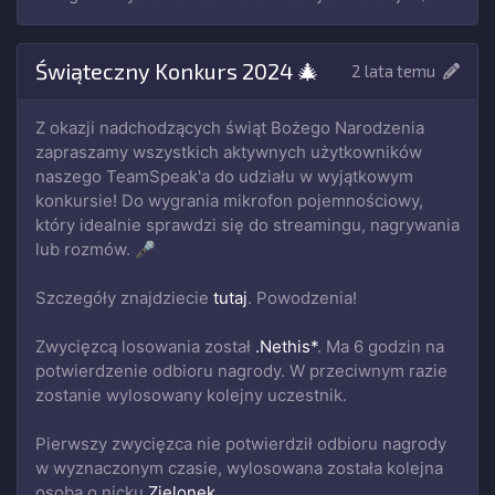
Świąteczny Konkurs 2024 🎄
2 lata temu
Z okazji nadchodzących świąt Bożego Narodzenia
zapraszamy wszystkich aktywnych użytkowników
naszego TeamSpeak'a do udziału w wyjątkowym
konkursie! Do wygrania mikrofon pojemnościowy,
który idealnie sprawdzi się do streamingu, nagrywania
lub rozmów. 🎤
Szczegóły znajdziecie
tutaj
. Powodzenia!
Zwycięzcą losowania został
.Nethis*
. Ma 6 godzin na
potwierdzenie odbioru nagrody. W przeciwnym razie
zostanie wylosowany kolejny uczestnik.
Pierwszy zwycięzca nie potwierdził odbioru nagrody
w wyznaczonym czasie, wylosowana została kolejna
osoba o nicku
Zielonek
.