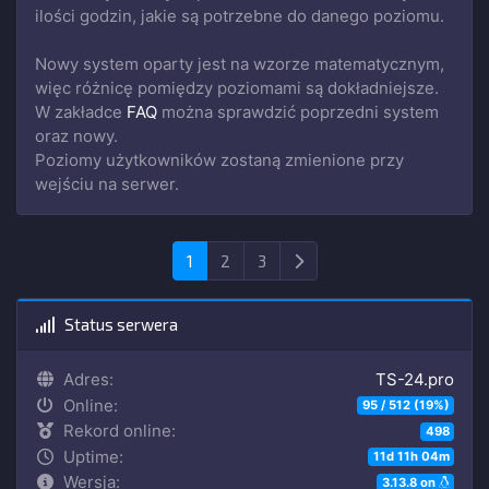
ilości godzin, jakie są potrzebne do danego poziomu.
Nowy system oparty jest na wzorze matematycznym,
więc różnicę pomiędzy poziomami są dokładniejsze.
W zakładce
FAQ
można sprawdzić poprzedni system
oraz nowy.
Poziomy użytkowników zostaną zmienione przy
wejściu na serwer.
Następna
1
2
3
Status serwera
Adres:
TS-24.pro
Online:
95 / 512 (19%)
Rekord online:
498
Uptime:
11d 11h 04m
Wersja:
3.13.8 on