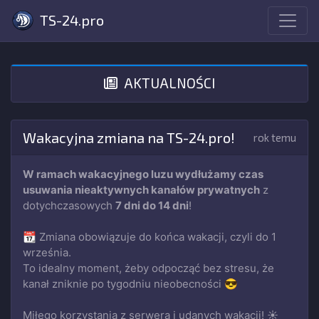
TS-24.pro
AKTUALNOŚCI
Wakacyjna zmiana na TS-24.pro!
rok temu
W ramach wakacyjnego luzu wydłużamy czas
usuwania nieaktywnych kanałów prywatnych
z
dotychczasowych
7 dni do 14 dni
!
📆 Zmiana obowiązuje do końca wakacji, czyli do 1
września.
To idealny moment, żeby odpocząć bez stresu, że
kanał zniknie po tygodniu nieobecności 😎
Miłego korzystania z serwera i udanych wakacji! ☀️