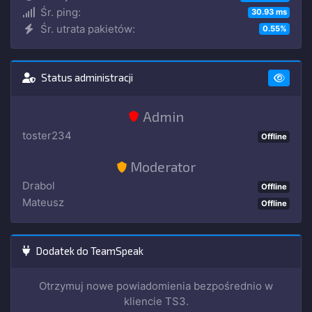
Śr. ping:
30.93 ms
Śr. utrata pakietów:
0.55%
Status administracji
Admin
toster234
Offline
Moderator
Drabol
Offline
Mateusz
Offline
Dodatek do TeamSpeak
Otrzymuj nowe powiadomienia bezpośrednio w
kliencie TS3.