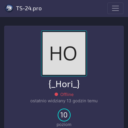
TS-24.pro
{_Hori_}
Offline
ostatnio widziany
13 godzin temu
10
poziom