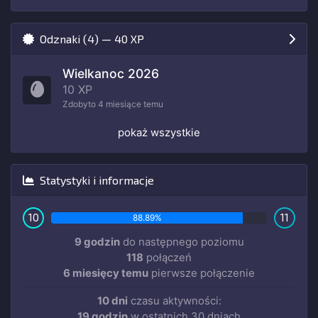
Odznaki (4) — 40 XP
Wielkanoc 2026
10 XP
Zdobyto
4 miesiące temu
pokaż wszystkie
Statystyki i informacje
10
11
88.89%
9 godzin
do następnego poziomu
118
połączeń
6 miesięcy temu
pierwsze połączenie
10 dni
czasu aktywności:
19 godzin
w ostatnich 30 dniach