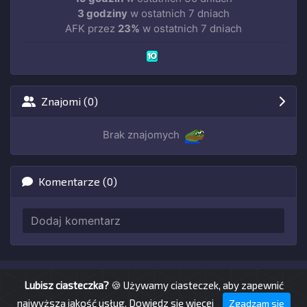
3 godziny
w ostatnich 7 dniach
AFK przez
23%
w ostatnich 7 dniach
Znajomi (0)
Brak znajomych
Komentarze (0)
© TS-24.pro 2026
Lubisz ciasteczka?
🍪 Używamy ciasteczek, aby zapewnić
najwyższą jakość usług.
Dowiedz się więcej
Zgadzam się
v TS-24.pro — ©
Wruczek
&
toster.dev
2017 - 2026