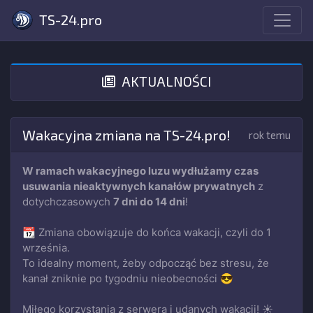
TS-24.pro
AKTUALNOŚCI
Wakacyjna zmiana na TS-24.pro!
rok temu
W ramach wakacyjnego luzu wydłużamy czas
usuwania nieaktywnych kanałów prywatnych
z
dotychczasowych
7 dni do 14 dni
!
📆 Zmiana obowiązuje do końca wakacji, czyli do 1
września.
To idealny moment, żeby odpocząć bez stresu, że
kanał zniknie po tygodniu nieobecności 😎
Miłego korzystania z serwera i udanych wakacji! ☀️