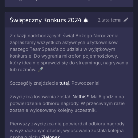
Świąteczny Konkurs 2024 🎄
2 lata temu
Z okazji nadchodzących świąt Bożego Narodzenia
zapraszamy wszystkich aktywnych użytkowników
naszego TeamSpeak'a do udziału w wyjątkowym
konkursie! Do wygrania mikrofon pojemnościowy,
który idealnie sprawdzi się do streamingu, nagrywania
lub rozmów. 🎤
Szczegóły znajdziecie
tutaj
. Powodzenia!
Zwycięzcą losowania został
.Nethis*
. Ma 6 godzin na
potwierdzenie odbioru nagrody. W przeciwnym razie
zostanie wylosowany kolejny uczestnik.
Pierwszy zwycięzca nie potwierdził odbioru nagrody
w wyznaczonym czasie, wylosowana została kolejna
osoba o nicku
Zielonek
.