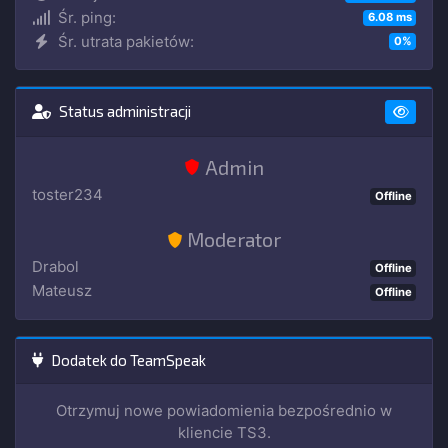
Śr. ping:
6.08 ms
Śr. utrata pakietów:
0%
Status administracji
Admin
toster234
Offline
Moderator
Drabol
Offline
Mateusz
Offline
Dodatek do TeamSpeak
Otrzymuj nowe powiadomienia bezpośrednio w
kliencie TS3.