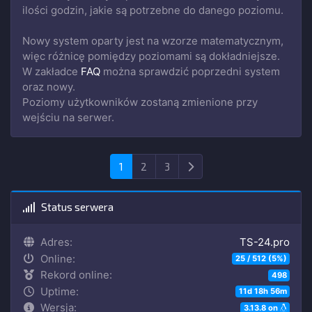
ilości godzin, jakie są potrzebne do danego poziomu.
Nowy system oparty jest na wzorze matematycznym,
więc różnicę pomiędzy poziomami są dokładniejsze.
W zakładce
FAQ
można sprawdzić poprzedni system
oraz nowy.
Poziomy użytkowników zostaną zmienione przy
wejściu na serwer.
Następna
1
2
3
Status serwera
Adres:
TS-24.pro
Online:
25 / 512 (5%)
Rekord online:
498
Uptime:
11d 18h 56m
Wersja:
3.13.8 on